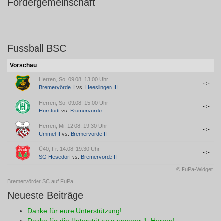
Fördergemeinschaft
Fussball BSC
Vorschau
Herren, So. 09.08. 13:00 Uhr
-:-
Bremervörde II
vs.
Heeslingen III
Herren, So. 09.08. 15:00 Uhr
-:-
Horstedt
vs.
Bremervörde
Herren, Mi. 12.08. 19:30 Uhr
-:-
Ummel II
vs.
Bremervörde II
Ü40, Fr. 14.08. 19:30 Uhr
-:-
SG Hesedorf
vs.
Bremervörde II
© FuPa-Widget
Bremervörder SC auf FuPa
Neueste Beiträge
Danke für eure Unterstützung!
Danke für die Unterstützung unserer 1. Herren!