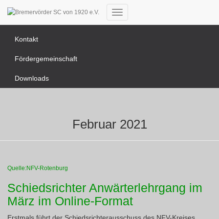
News Übersicht
Navigation
umschalten
Kontakt
Fördergemeinschaft
Downloads
Februar 2021
Quelle:NFV-Rotenburg
Schiedsrichter Anwärterlehrgang im
März im Online-Format
Erstmals führt der Schiedsrichterausschuss des NFV-Kreises