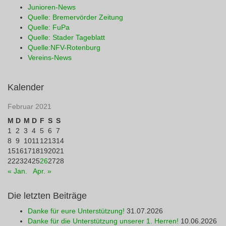
Junioren-News
Quelle: Bremervörder Zeitung
Quelle: FuPa
Quelle: Stader Tageblatt
Quelle:NFV-Rotenburg
Vereins-News
Kalender
Februar 2021
M
D
M
D
F
S
S
1
2
3
4
5
6
7
8
9
10
11
12
13
14
15
16
17
18
19
20
21
22
23
24
25
26
27
28
« Jan.
Apr. »
Die letzten Beiträge
Danke für eure Unterstützung!
31.07.2026
Danke für die Unterstützung unserer 1. Herren!
10.06.2026