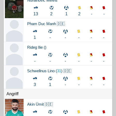
Nuhanovic
Melvis
2
-
-
13
2
1
Pham
Duc Manh 🇩🇪
-
-
-
1
-
-
Rideg
Ilie (
)
-
-
-
-
-
-
Schwellnus
Lino (
31
) 🇩🇪
-
-
-
3
1
-
Angriff
Akin
Ümit 🇩🇪