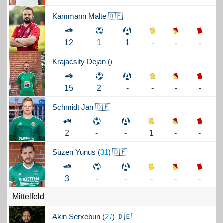
Kammann
Malte 🇩🇪
-
-
-
12
1
1
Krajacsity
Dejan (
)
-
-
-
15
2
-
Schmidt
Jan 🇩🇪
1
-
-
2
-
-
Süzen
Yunus (
31
) 🇩🇪
-
-
-
3
-
-
Mittelfeld
Akin
Serxebun (
27
) 🇩🇪