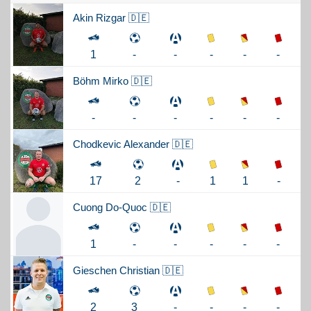
Akin
Rizgar 🇩🇪
-
-
-
1
-
-
Böhm
Mirko 🇩🇪
-
-
-
-
-
-
Chodkevic
Alexander 🇩🇪
1
1
-
17
2
-
Cuong
Do-Quoc 🇩🇪
-
-
-
1
-
-
Gieschen
Christian 🇩🇪
-
-
-
2
3
-