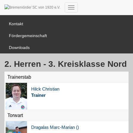
News Übersicht
Navigation
umschalten
Kontakt
Fördergemeinschaft
Downloads
2. Herren - 3. Kreisklasse Nord
Trainerstab
Hilck
Christian
Trainer
Torwart
Dragalas
Marc-Marian (
)