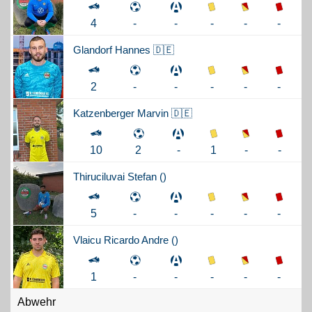
-
-
-
4
-
-
Glandorf
Hannes 🇩🇪
-
-
-
2
-
-
Katzenberger
Marvin 🇩🇪
1
-
-
10
2
-
Thiruciluvai
Stefan (
)
-
-
-
5
-
-
Vlaicu
Ricardo Andre (
)
-
-
-
1
-
-
Abwehr