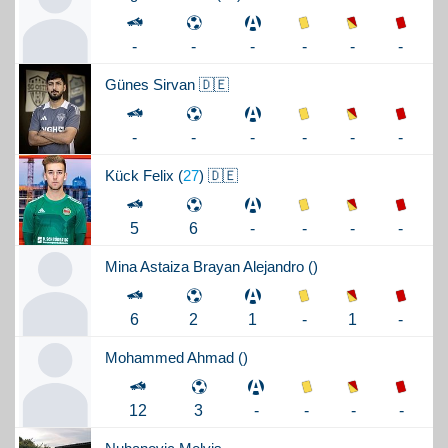
-
-
-
-
-
-
Günes
Sirvan 🇩🇪
-
-
-
-
-
-
Kück
Felix (
27
) 🇩🇪
-
-
-
5
6
-
Mina Astaiza
Brayan Alejandro (
)
-
1
-
6
2
1
Mohammed
Ahmad (
)
-
-
-
12
3
-