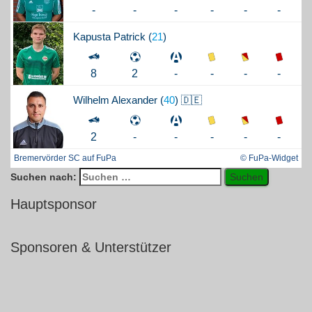
-
-
-
-
-
-
Kapusta
Patrick (
21
)
-
-
-
8
2
-
Wilhelm
Alexander (
40
) 🇩🇪
-
-
-
2
-
-
Bremervörder SC auf FuPa
© FuPa-Widget
Suchen nach:
Hauptsponsor
Sponsoren & Unterstützer