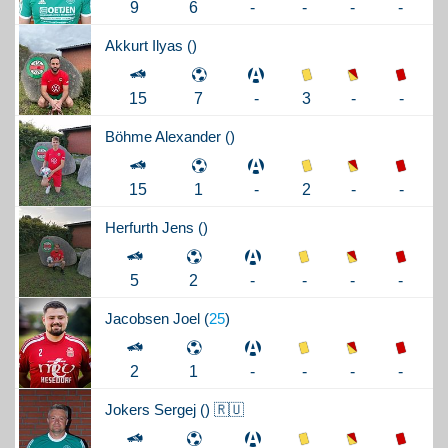
-
-
-
9
6
-
Akkurt
Ilyas (
)
3
-
-
15
7
-
Böhme
Alexander (
)
2
-
-
15
1
-
Herfurth
Jens (
)
-
-
-
5
2
-
Jacobsen
Joel (
25
)
-
-
-
2
1
-
Jokers
Sergej (
) 🇷🇺