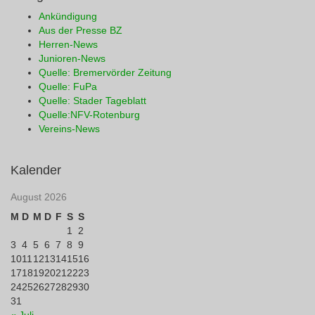
Ankündigung
Aus der Presse BZ
Herren-News
Junioren-News
Quelle: Bremervörder Zeitung
Quelle: FuPa
Quelle: Stader Tageblatt
Quelle:NFV-Rotenburg
Vereins-News
Kalender
August 2026
M
D
M
D
F
S
S
1
2
3
4
5
6
7
8
9
10
11
12
13
14
15
16
17
18
19
20
21
22
23
24
25
26
27
28
29
30
31