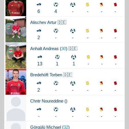
-
-
-
6
4
-
Alischev
Artur 🇩🇪
-
-
-
2
-
-
Anhalt
Andreas (
30
) 🇩🇪
-
-
-
13
1
1
Bredehöft
Torben 🇩🇪
-
-
-
2
-
-
Chntr
Noureddine (
)
-
-
-
-
-
-
Görgülü
Michael (
32
)