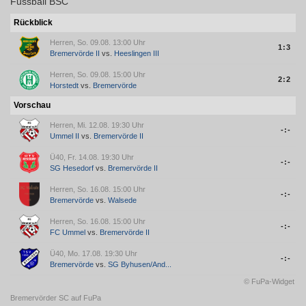
Fussball BSC
Rückblick
Herren, So. 09.08. 13:00 Uhr
1:3
Bremervörde II
vs.
Heeslingen III
Herren, So. 09.08. 15:00 Uhr
2:2
Horstedt
vs.
Bremervörde
Vorschau
Herren, Mi. 12.08. 19:30 Uhr
-:-
Ummel II
vs.
Bremervörde II
Ü40, Fr. 14.08. 19:30 Uhr
-:-
SG Hesedorf
vs.
Bremervörde II
Herren, So. 16.08. 15:00 Uhr
-:-
Bremervörde
vs.
Walsede
Herren, So. 16.08. 15:00 Uhr
-:-
FC Ummel
vs.
Bremervörde II
Ü40, Mo. 17.08. 19:30 Uhr
-:-
Bremervörde
vs.
SG Byhusen/​And...
© FuPa-Widget
Bremervörder SC auf FuPa