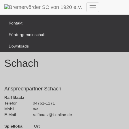
News Übersicht
Navigation
umschalten
Kontakt
Fördergemeinschaft
Downloads
Schach
Ansprechpartner Schach
Ralf Baatz
Telefon
04761-1271
Mobil
n/a
E-Mail
ralfbaatz@t-online.de
Spiellokal
Ort