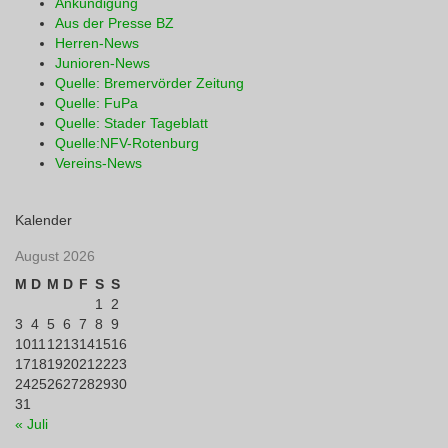
Ankündigung
Aus der Presse BZ
Herren-News
Junioren-News
Quelle: Bremervörder Zeitung
Quelle: FuPa
Quelle: Stader Tageblatt
Quelle:NFV-Rotenburg
Vereins-News
Kalender
August 2026
M
D
M
D
F
S
S
1
2
3
4
5
6
7
8
9
10
11
12
13
14
15
16
17
18
19
20
21
22
23
24
25
26
27
28
29
30
31
« Juli