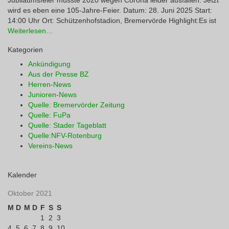
Jubiläumsfeier musste 2020 wegen Corona leider ausfallen. Jetzt
wird es eben eine 105-Jahre-Feier. Datum: 28. Juni 2025 Start:
14:00 Uhr Ort: Schützenhofstadion, Bremervörde Highlight:Es ist
Weiterlesen…
Kategorien
Ankündigung
Aus der Presse BZ
Herren-News
Junioren-News
Quelle: Bremervörder Zeitung
Quelle: FuPa
Quelle: Stader Tageblatt
Quelle:NFV-Rotenburg
Vereins-News
Kalender
Oktober 2021
M
D
M
D
F
S
S
1
2
3
4
5
6
7
8
9
10