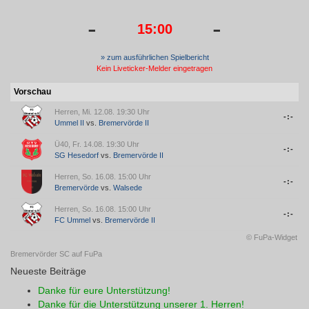
-
-
15:00
» zum ausführlichen Spielbericht
Kein Liveticker-Melder eingetragen
Vorschau
Herren, Mi. 12.08. 19:30 Uhr
-:-
Ummel II
vs.
Bremervörde II
Ü40, Fr. 14.08. 19:30 Uhr
-:-
SG Hesedorf
vs.
Bremervörde II
Herren, So. 16.08. 15:00 Uhr
-:-
Bremervörde
vs.
Walsede
Herren, So. 16.08. 15:00 Uhr
-:-
FC Ummel
vs.
Bremervörde II
© FuPa-Widget
Bremervörder SC auf FuPa
Neueste Beiträge
Danke für eure Unterstützung!
Danke für die Unterstützung unserer 1. Herren!