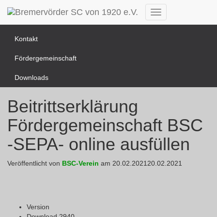
News Übersicht
Navigation
umschalten
Kontakt
Fördergemeinschaft
Downloads
Beitrittserklärung
Fördergemeinschaft BSC
-SEPA- online ausfüllen
Veröffentlicht von
BSC-Verein
am
20.02.2021
20.02.2021
Version
Download
2940