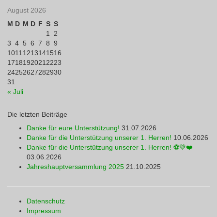
August 2026
M
D
M
D
F
S
S
1
2
3
4
5
6
7
8
9
10
11
12
13
14
15
16
17
18
19
20
21
22
23
24
25
26
27
28
29
30
31
« Juli
Die letzten Beiträge
Danke für eure Unterstützung!
31.07.2026
Danke für die Unterstützung unserer 1. Herren!
10.06.2026
Danke für die Unterstützung unserer 1. Herren! ⚽💚❤️
03.06.2026
Jahreshauptversammlung 2025
21.10.2025
Datenschutz
Impressum