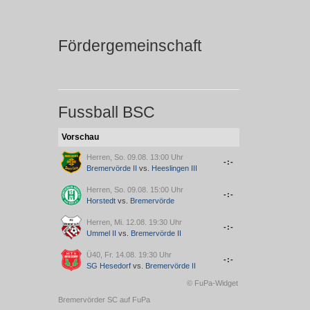
Fördergemeinschaft
Fussball BSC
Vorschau
Herren, So. 09.08. 13:00 Uhr
-:-
Bremervörde II
vs.
Heeslingen III
Herren, So. 09.08. 15:00 Uhr
-:-
Horstedt
vs.
Bremervörde
Herren, Mi. 12.08. 19:30 Uhr
-:-
Ummel II
vs.
Bremervörde II
Ü40, Fr. 14.08. 19:30 Uhr
-:-
SG Hesedorf
vs.
Bremervörde II
© FuPa-Widget
Bremervörder SC auf FuPa