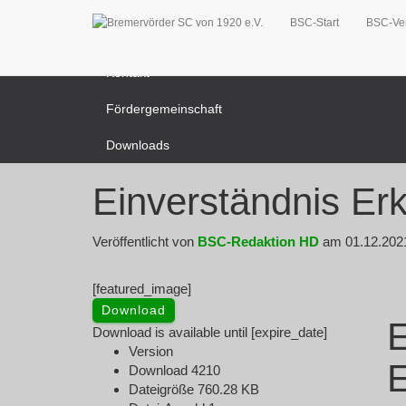
BSC-Start
BSC-Ve
News Übersicht
Kontakt
Fördergemeinschaft
Downloads
Einverständnis Erk
Veröffentlicht von
BSC-Redaktion HD
am
01.12.202
[featured_image]
Download
E
Download is available until [expire_date]
Version
E
Download
4210
Dateigröße
760.28 KB