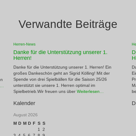
Verwandte Beiträge
Herren-News
He
Danke für die Unterstützung unserer 1.
D
Herren!
H
Danke für die Unterstützung unserer 1. Herren! Ein
Da
großes Dankeschön geht an Sigrid Kölling! Mit der
E
Spende von drei Spielbällen für die Saison 25/26
Pr
ön
unterstützt sie unsere 1. Herren optimal im
Ma
n…
Spielbetrieb.Wir freuen uns über
Weiterlesen…
be
Kalender
D
August 2026
M
D
M
D
F
S
S
1
2
3
4
5
6
7
8
9