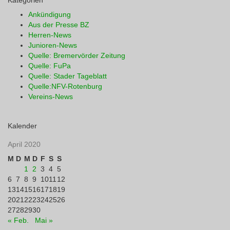
Kategorien
Ankündigung
Aus der Presse BZ
Herren-News
Junioren-News
Quelle: Bremervörder Zeitung
Quelle: FuPa
Quelle: Stader Tageblatt
Quelle:NFV-Rotenburg
Vereins-News
Kalender
April 2020
M
D
M
D
F
S
S
1
2
3
4
5
6
7
8
9
10
11
12
13
14
15
16
17
18
19
20
21
22
23
24
25
26
27
28
29
30
« Feb.
Mai »