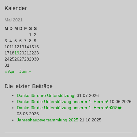
Kalender
Mai 2021
M
D
M
D
F
S
S
1
2
3
4
5
6
7
8
9
10
11
12
13
14
15
16
17
18
19
20
21
22
23
24
25
26
27
28
29
30
31
« Apr.
Juni »
Die letzten Beiträge
Danke für eure Unterstützung!
31.07.2026
Danke für die Unterstützung unserer 1. Herren!
10.06.2026
Danke für die Unterstützung unserer 1. Herren! ⚽💚❤️
03.06.2026
Jahreshauptversammlung 2025
21.10.2025