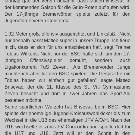
Montag gab der Verein bekannt, dass Matteo Brisevac in
der kommenden Saison für die Grün-Roten auflaufen wird.
Der 17-jährige Bremervörder spielte zuletzt für den
Jugendförderverein Concordia.
1,92 Meter groß, offensiv ausgerichtet und Linksfuß. „Nicht
nur deshalb passt Matteo super in unsere Truppe. Ich freue
mich, dass er sich für uns entschieden hat“, sagt Trainer
Tobias Wilkens. Nicht nur der BSC hatte sich um den 17-
jährigen Offensivspieler bemüht, sondern auch
Ligakonkurrent TuS Zeven. „Als Bremervörder Junge
möchte ich aber für den BSC spielen. Die Gespräche mit
Tobias haben wir einfach gut gefallen“, sagte Matteo
Brisevac, der die 11. Klasse des St. Viti Gymnasiums
Zeven besucht und dort in zwei Jahren das Sport-Abi
bestehen möchte.
Seine sportlichen Wurzeln hat Brisevac beim BSC. Hier
spielte der ehemalige Jugend-Kreisauswahlkicker bis zum
Wechsel in die U13 des ehemaligen JFV A/O/H. Nach der
U16 wechselte er zum JFV Concordia und spielte dort für
die U17 und U18. Jetzt will er den Schritt in den