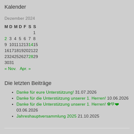
Kalender
Dezember 2024
M
D
M
D
F
S
S
1
2
3
4
5
6
7
8
9
10
11
12
13
14
15
16
17
18
19
20
21
22
23
24
25
26
27
28
29
30
31
« Nov.
Apr. »
Die letzten Beiträge
Danke für eure Unterstützung!
31.07.2026
Danke für die Unterstützung unserer 1. Herren!
10.06.2026
Danke für die Unterstützung unserer 1. Herren! ⚽💚❤️
03.06.2026
Jahreshauptversammlung 2025
21.10.2025