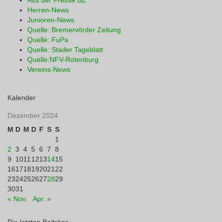
Aus der Presse BZ
Herren-News
Junioren-News
Quelle: Bremervörder Zeitung
Quelle: FuPa
Quelle: Stader Tageblatt
Quelle:NFV-Rotenburg
Vereins-News
Kalender
Dezember 2024
M
D
M
D
F
S
S
1
2
3
4
5
6
7
8
9
10
11
12
13
14
15
16
17
18
19
20
21
22
23
24
25
26
27
28
29
30
31
« Nov.
Apr. »