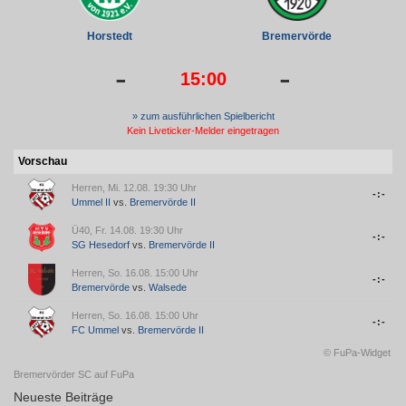
Horstedt
Bremervörde
-
-
15:00
» zum ausführlichen Spielbericht
Kein Liveticker-Melder eingetragen
Vorschau
Herren, Mi. 12.08. 19:30 Uhr
-:-
Ummel II
vs.
Bremervörde II
Ü40, Fr. 14.08. 19:30 Uhr
-:-
SG Hesedorf
vs.
Bremervörde II
Herren, So. 16.08. 15:00 Uhr
-:-
Bremervörde
vs.
Walsede
Herren, So. 16.08. 15:00 Uhr
-:-
FC Ummel
vs.
Bremervörde II
© FuPa-Widget
Bremervörder SC auf FuPa
Neueste Beiträge