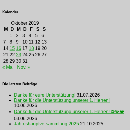
Kalender
Oktober 2019
M
D
M
D
F
S
S
1
2
3
4
5
6
7
8
9
10
11
12
13
14
15
16
17
18
19
20
21
22
23
24
25
26
27
28
29
30
31
« Mai
Nov. »
Die letzten Beiträge
Danke für eure Unterstützung!
31.07.2026
Danke für die Unterstützung unserer 1. Herren!
10.06.2026
Danke für die Unterstützung unserer 1. Herren! ⚽💚❤️
03.06.2026
Jahreshauptversammlung 2025
21.10.2025