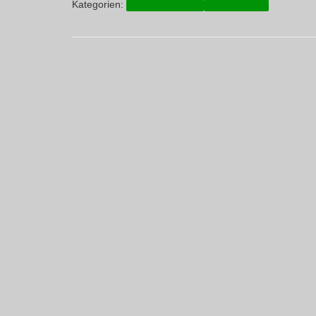
Kategorien:
Aus der Presse BZ
Junioren-News