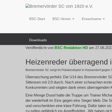
News Übersicht
BSC-Start
BSC-Verein
Erwachsene
Kontakt
Fördergemeinschaft
Downloads
Veröffentlicht von
BSC-Redaktion HD
am
27.06.202
Heizenreder überragend 
Bremervörder SC sorgt im Pokalendspiel in Hassendorf gegen S
Überraschung perfekt: Die U14 des Bremervörder SC 
Sittensen mit 2:0 durch. Nach einer schwachen ersten
Konkurrenten und siegten dank eines überragenden K
Eine Menge Dusel hatte die Truppe um Trainer Michae
der wiederholt im Eins gegen eins Sieger blieb. Die S
und verschenkten eine klare Führung. Dafür taten s
zu selten gefährlich ins Angriffsdrittel. „Wir haben 