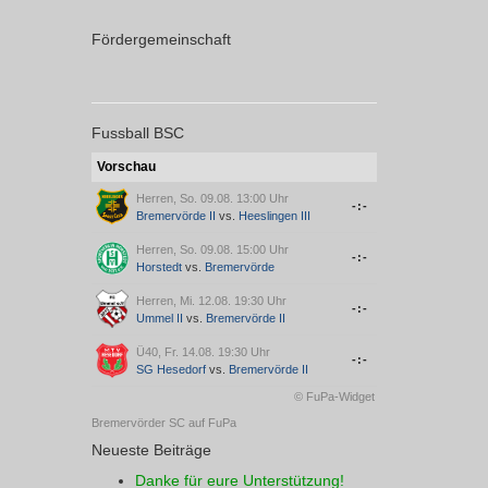
Fördergemeinschaft
Fussball BSC
Vorschau
Herren, So. 09.08. 13:00 Uhr
-:-
Bremervörde II
vs.
Heeslingen III
Herren, So. 09.08. 15:00 Uhr
-:-
Horstedt
vs.
Bremervörde
Herren, Mi. 12.08. 19:30 Uhr
-:-
Ummel II
vs.
Bremervörde II
Ü40, Fr. 14.08. 19:30 Uhr
-:-
SG Hesedorf
vs.
Bremervörde II
© FuPa-Widget
Bremervörder SC auf FuPa
Neueste Beiträge
Danke für eure Unterstützung!