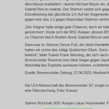
Abschlüsse erarbeiten“, räumte Michael Meyer ein, de
Gabriel Rincon notierte. Der Stürmer setzte sich geg
Einzelleistung das glückliche 1:0. Auf der Gegenseit
gegen eins das 1:1 gegen Maximilian Stahmer verhind
„Der Gegner hatte einige gute Chancen, doch wir habe
genommen“, freute sich der BSC-Keeper, dessen Elf 
zu Chancen durch Ibrahim Boral, Gabriel Rincon und
Dann war es Stürmer Simon Fuß, der einen Handelfmet
hatten wir schon das nötige Quäntchen Glück. Doch
belohnt“, lobte Trainer Frank Wenning, der sich nach
Bremervörder Nummer eins blieb Sieger gegen Jayd
Mashollaj das Ergebnis ausbauen können, scheiterten 
Quelle: Bremervörder Zeitung, 27.06.2023, Manfred 
Die U14-Mannschaft des Bremervörder SC sorgte mit 
eine Überraschung. Foto: Krause
Starker Rückhalt: BSC-Keeper Lukas Heizenreder. F