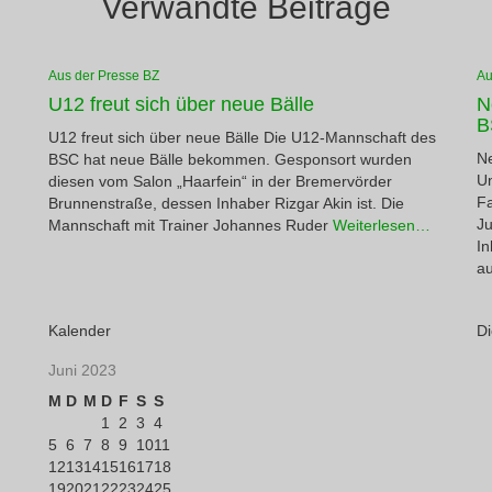
Verwandte Beiträge
Aus der Presse BZ
Au
U12 freut sich über neue Bälle
N
B
U12 freut sich über neue Bälle Die U12-Mannschaft des
Ne
BSC hat neue Bälle bekommen. Gesponsort wurden
Un
diesen vom Salon „Haarfein“ in der Bremervörder
Fa
Brunnenstraße, dessen Inhaber Rizgar Akin ist. Die
Ju
Mannschaft mit Trainer Johannes Ruder
Weiterlesen…
In
au
Kalender
Di
Juni 2023
M
D
M
D
F
S
S
1
2
3
4
5
6
7
8
9
10
11
12
13
14
15
16
17
18
19
20
21
22
23
24
25