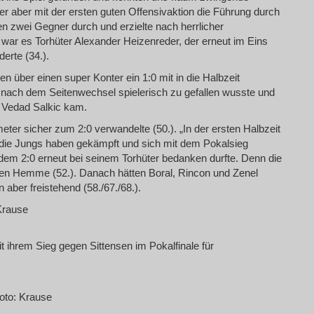
r aber mit der ersten guten Offensivaktion die Führung durch
en zwei Gegner durch und erzielte nach herrlicher
e war es Torhüter Alexander Heizenreder, der erneut im Eins
erte (34.).
n über einen super Konter ein 1:0 mit in die Halbzeit
nach dem Seitenwechsel spielerisch zu gefallen wusste und
 Vedad Salkic kam.
er sicher zum 2:0 verwandelte (50.). „In der ersten Halbzeit
 die Jungs haben gekämpft und sich mit dem Pokalsieg
 dem 2:0 erneut bei seinem Torhüter bedanken durfte. Denn die
en Hemme (52.). Danach hätten Boral, Rincon und Zenel
aber freistehend (58./67./68.).
Krause
ihrem Sieg gegen Sittensen im Pokalfinale für
oto: Krause