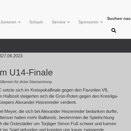
Suchen nac
Junioren
Schach
Service
Sponsoren
3
27.06.2023
im U14-Finale
ittensen für dicke Überraschung
setzte sich im Kreispokalfinale gegen den Favoriten VfL
 Halbzeit steigerten sich die Grün-Roten gegen den Kreisliga-
eepers Alexander Heizenreder verdient.
l Meyer, die sich bei Alexander Heizenreder bedanken durfte,
ittenser hatten mehr Ballbesitz, bestimmten die Spielrichtung
ich die Ostestädter um Torjäger Simon Fuß schwer und kamen
nicht ins Spiel gefunden und konnten uns kaum zwingende